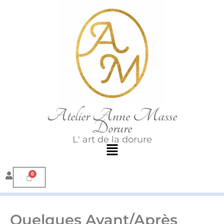
Aller
au
contenu
Atelier Anne Masse
Dorure
L' art de la dorure
Menu
Quelques Avant/Après